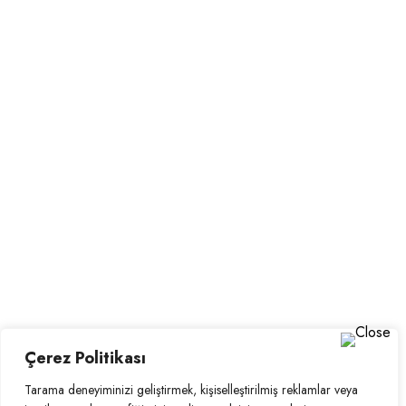
Stay Informed
Be informed about our
new tours
Çerez Politikası
RESTER INFORME
Tarama deneyiminizi geliştirmek, kişiselleştirilmiş reklamlar veya