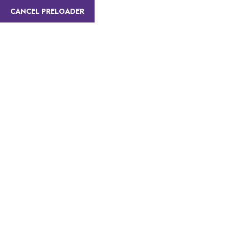
CANCEL PRELOADER
info@viopolltravel.com
0537 880 82 64
Anasayfa
Tur Pak
Doğanın Kucağınd
Doğa Turu