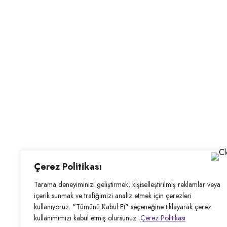
Önemli
Instagram
Linkler
Paylaşımlar
Viopoll
Travel’ın
uzman
Anasayfa
rehberleri,
her
Hakkımızda
destinasyonda
sizi bilgi
Tur
dolu bir
Paketleri
yolculuğa
Blog
çıkarır.
Kültürel
İletişim
zenginlikleri
Çerez Politikası
paylaşarak,
Tarama deneyiminizi geliştirmek, kişiselleştirilmiş reklamlar veya
seyahatinizi
içerik sunmak ve trafiğimizi analiz etmek için çerezleri
daha
kullanıyoruz.
"Tümünü Kabul Et" seçeneğine tıklayarak çerez
anlamlı
kullanımımızı kabul etmiş olursunuz.
Çerez Politikası